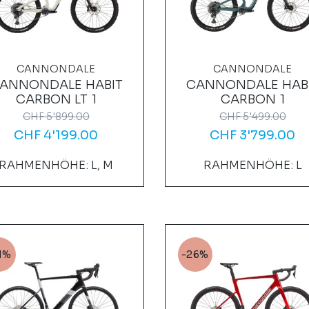
CANNONDALE
CANNONDALE
ANNONDALE HABIT
CANNONDALE HAB
CARBON LT 1
CARBON 1
CHF
5'899.00
CHF
5'499.00
CHF
4'199.00
CHF
3'799.00
RAHMENHÖHE: L, M
RAHMENHÖHE: L
1%
-26%