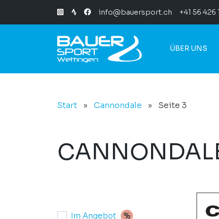
info@bauersport.ch
+41 56 426 
ÜBER UNS
Start
»
Cannondale
»
Seite 3
CANNONDAL
Im Angebot