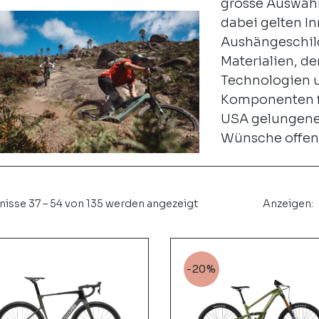
grosse Auswahl
dabei gelten In
Aushängeschild
Materialien, de
Technologien u
Komponenten f
USA gelungene
Wünsche offen
isse 37 – 54 von 135 werden angezeigt
Anzeigen:
-20%