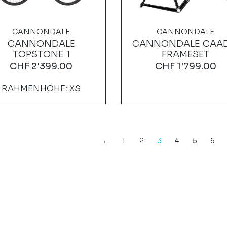
CANNONDALE
CANNONDALE
CANNONDALE
CANNONDALE CAAD
TOPSTONE 1
FRAMESET
CHF
2'399.00
CHF
1'799.00
RAHMENHÖHE: XS
←
1
2
3
4
5
6