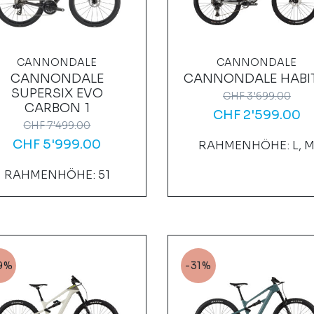
CANNONDALE
CANNONDALE
CANNONDALE
CANNONDALE HABIT
SUPERSIX EVO
CHF
3'699.00
CARBON 1
CHF
2'599.00
CHF
7'499.00
CHF
5'999.00
RAHMENHÖHE: L, 
RAHMENHÖHE: 51
9%
-31%