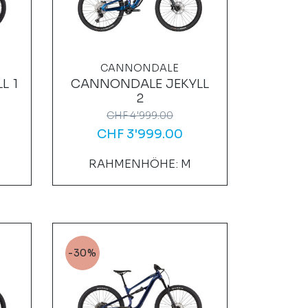
CANNONDALE
L 1
CANNONDALE JEKYLL
2
CHF
4'999.00
CHF
3'999.00
RAHMENHÖHE: M
-30%