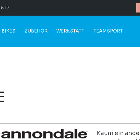
15 17
BIKES
ZUBEHÖR
WERKSTATT
TEAMSPORT
E
Kaum ein andere