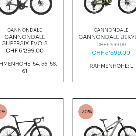
CANNONDALE
CANNONDALE
CANNONDALE
CANNONDALE JEKYL
SUPERSIX EVO 2
CHF
6'999.00
CHF
6'299.00
CHF
5'599.00
HMENHÖHE: 54, 56, 58,
RAHMENHÖHE: L
61
0%
-30%