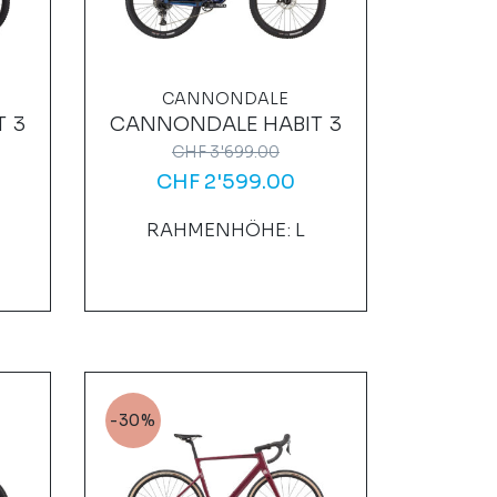
CANNONDALE
 3
CANNONDALE HABIT 3
CHF
3'699.00
CHF
2'599.00
M
RAHMENHÖHE: L
-30%