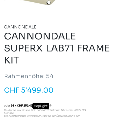
CANNONDALE
CANNONDALE
SUPERX LAB71 FRAME
KIT
Rahmenhöhe: 54
CHF
5'499.00
oder
24 x CHF 252.42
Kaufpreis inkl. Zinsen: CHF 6058.08 | Effektiver Jahreszins: 9.90% | 24
Monate.
Die Kreditvergabe ist verboten, falls sie zur Überschuldung der