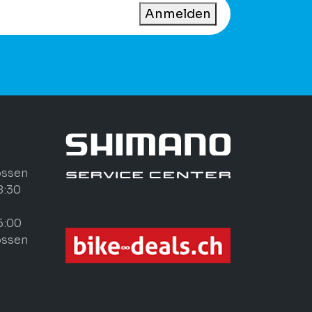
Anmelden
ossen
8:30
6:00
ossen