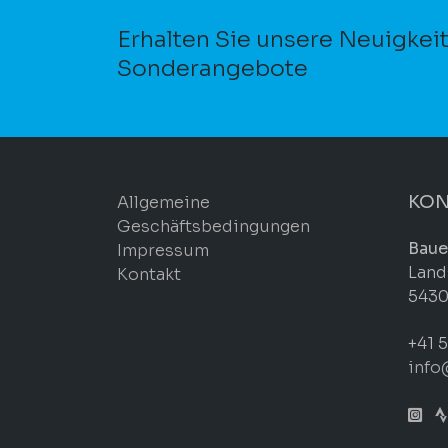
Erhalten Sie unsere Neuigkei
Sonderangebote
KON
Allgemeine
Geschäftsbedingungen
Baue
Impressum
Land
Kontakt
5430
+41 5
info