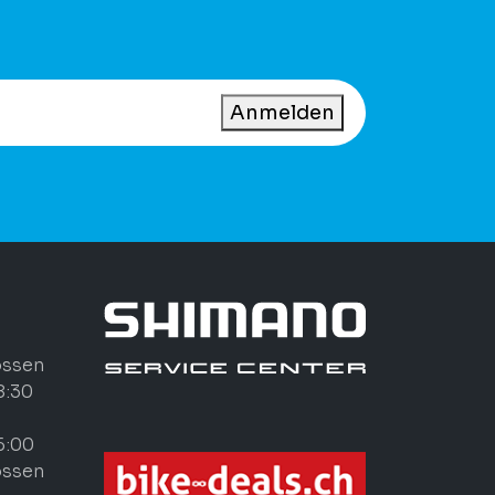
Anmelden
ossen
8:30
6:00
ossen