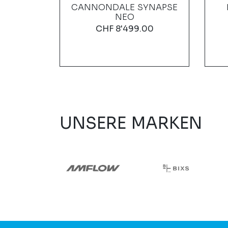
LOOSA
CANNONDALE SYNAPSE
NEO
0
CHF
8'499.00
: 20
UNSERE MARKEN