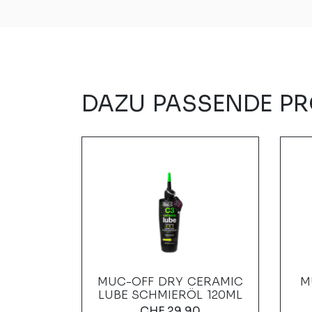
DAZU PASSENDE P
ER
MUC-OFF DRY CERAMIC
M
HWARZ
LUBE SCHMIERÖL 120ML
0
CHF
29.90