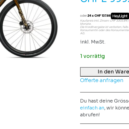
oder
24 x CHF 137.66
Kaufpreis inkl. Zinsen: CHF 3303.84 | 
Monate.
Die Kreditvergabe ist verboten, fall
Konsumentin oder des Konsumenten 
AG.
inkl. MwSt.
1 vorrätig
In den War
Offerte anfragen
Du hast deine Gröss
einfach an
, wir könn
abrufen!