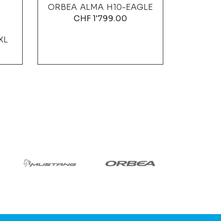
ORBEA ALMA H10-EAGLE
ORB
CHF
1'799.00
C
XL
RAHME