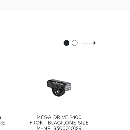
S
MEGA DRIVE 2400
MACR
RE
FRONT BLACK,ONE SIZE
FRONT 
T
M-NR: 9300010129
SIZE M