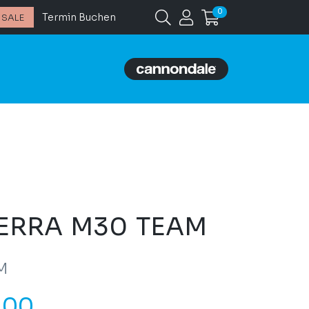
0
Termin Buchen
SALE
ERRA M30 TEAM
M
.00