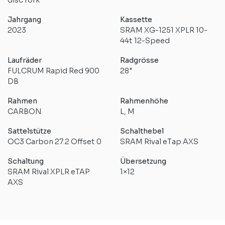
disc fork
Jahrgang
Kassette
2023
SRAM XG-1251 XPLR 10-
44t 12-Speed
Laufräder
Radgrösse
FULCRUM Rapid Red 900
28"
DB
Rahmen
Rahmenhöhe
CARBON
L, M
Sattelstütze
Schalthebel
OC3 Carbon 27.2 Offset 0
SRAM Rival eTap AXS
Schaltung
Übersetzung
SRAM Rival XPLR eTAP
1×12
AXS