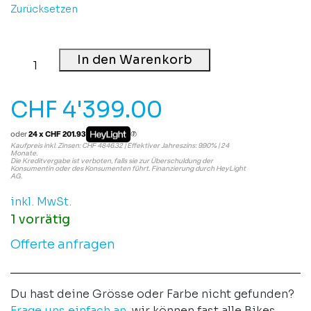
Zurücksetzen
In den Warenkorb
CHF
4'399.00
oder
24 x CHF 201.93
Kaufpreis inkl. Zinsen: CHF 4846.32 | Effektiver Jahreszins: 9.90% | 24
Monate.
Die Kreditvergabe ist verboten, falls sie zur Überschuldung der
Konsumentin oder des Konsumenten führt. Finanzierung durch HeyLight
AG.
inkl. MwSt.
1 vorrätig
Offerte anfragen
Du hast deine Grösse oder Farbe nicht gefunden?
Frage uns einfach an
, wir können fast alle Bikes