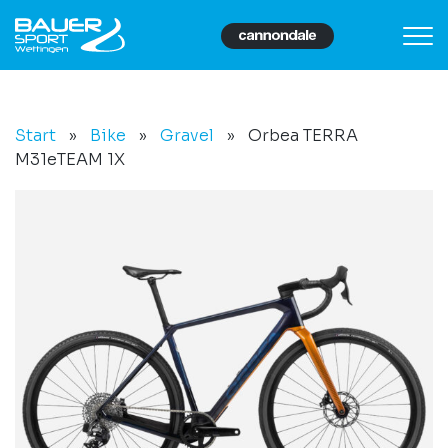
Start
»
Bike
»
Gravel
»
Orbea TERRA
M31eTEAM 1X