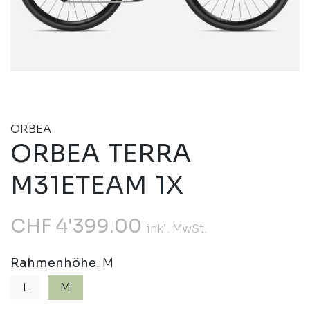
ORBEA
ORBEA TERRA
M31ETEAM 1X
CHF
4'399.00
inkl. MwSt.
Rahmenhöhe
: M
L
M