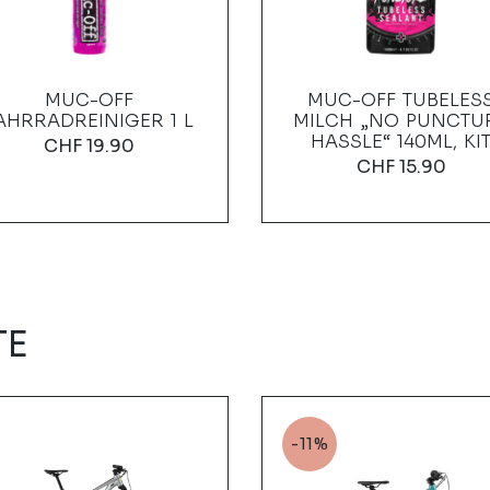
MUC-OFF
MUC-OFF TUBELES
AHRRADREINIGER 1 L
MILCH „NO PUNCTU
HASSLE“ 140ML, KI
CHF
19.90
CHF
15.90
TE
-11%