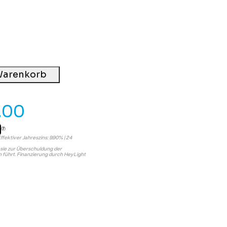
Warenkorb
.00
Effektiver Jahreszins: 9.90% | 24
s sie zur Überschuldung der
führt. Finanzierung durch HeyLight