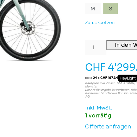
M
S
Zurücksetzen
In den 
CHF
4'299
oder
24 x CHF 197.34
Kaufpreis inkl. Zinsen: CHF 4736.16 | 
Monate.
Die Kreditvergabe ist verboten, fall
Konsumentin oder des Konsumenten 
AG.
inkl. MwSt.
1 vorrätig
Offerte anfragen