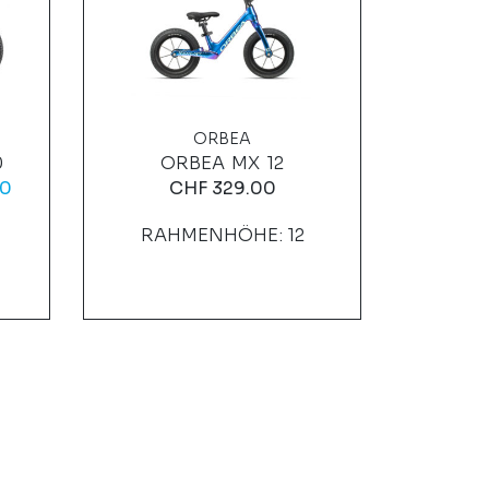
ORBEA
0
ORBEA MX 12
ORBEA 
0
CHF
329.00
C
RAHMENHÖHE: 12
C
RAHM