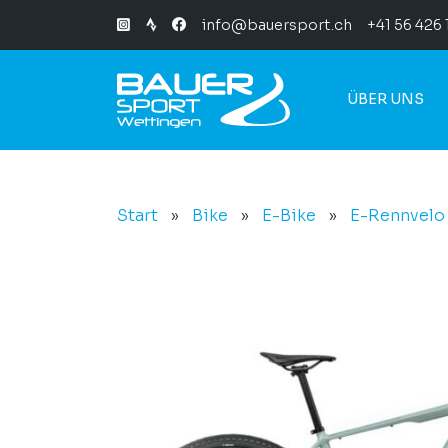
info@bauersport.ch
+41 56 426 
ÜBER UNS
Start
»
Bike
»
E-Bike
»
E-Rennvelo