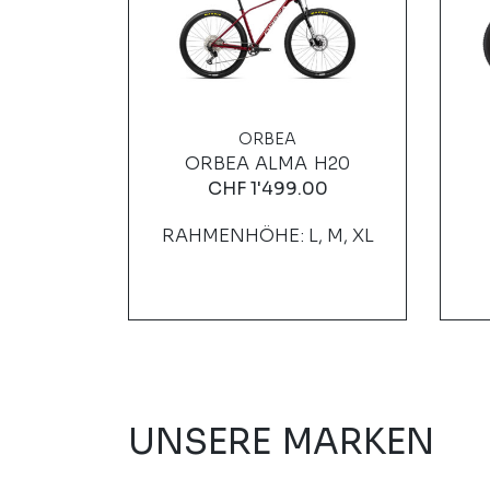
ORBEA
EAVOUR
ORBEA ALMA H20
CHF
1'499.00
00
RAHMENHÖHE: L, M, XL
: M
UNSERE MARKEN