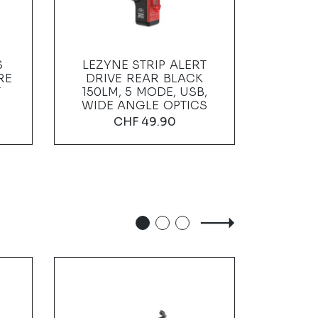
S
LEZYNE STRIP ALERT
KTV 
RE
DRIVE REAR BLACK
FRONT 
T
150LM, 5 MODE, USB,
M-N
WIDE ANGLE OPTICS
CHF
49.90
-19%