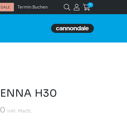
0
Termin Buchen
SALE
DENNA H30
00
inkl. MwSt.