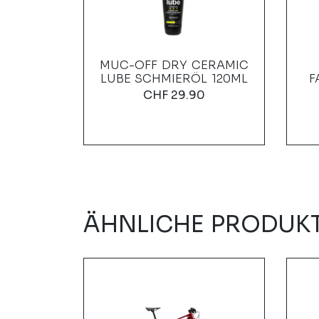
MATRIX
MUC-OFF DRY CERAMIC
BLACK
LUBE SCHMIERÖL 120ML
F
0
CHF
29.90
ÄHNLICHE PRODUK