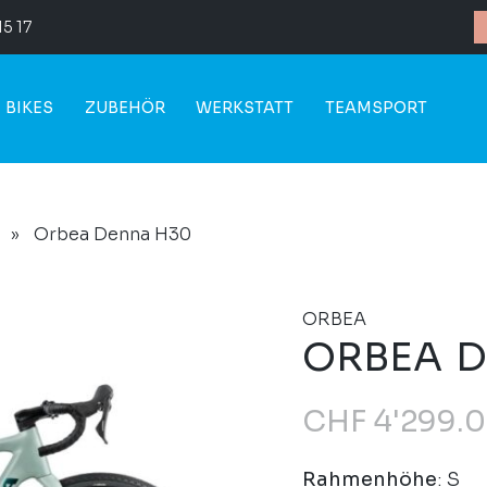
15 17
BIKES
ZUBEHÖR
WERKSTATT
TEAMSPORT
»
Orbea Denna H30
ORBEA
ORBEA 
CHF
4'299.
Rahmenhöhe
: S