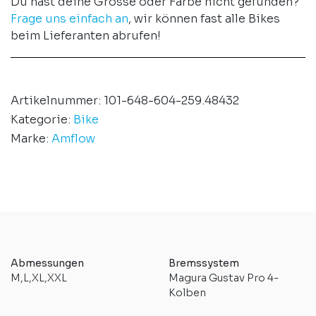
Du hast deine Grösse oder Farbe nicht gefunden?
Frage uns einfach an
, wir können fast alle Bikes
beim Lieferanten abrufen!
Artikelnummer:
101-648-604-259.48432
Kategorie:
Bike
Marke:
Amflow
Abmessungen
Bremssystem
M,L,XL,XXL
Magura Gustav Pro 4-
Kolben