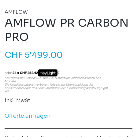
AMFLOW
AMFLOW PR CARBON
PRO
CHF
5'499.00
oder
24 x CHF 252.42
Kaufpreis inkl. Zinsen: CHF 6058.08 | Effektiver Jahreszins: 9.90% | 24
Monate.
Die Kreditvergabe ist verboten, falls sie zur Überschuldung der
Konsumentin oder des Konsumenten führt. Finanzierung durch HeyLight
AG.
inkl. MwSt.
Offerte anfragen