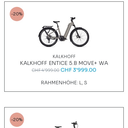
-20%
KALKHOFF
KALKHOFF ENTICE 5.B MOVE+ WA
CHF
3'999.00
CHF
4'999.00
RAHMENHÖHE: L, S
-20%