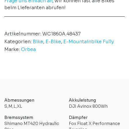
Frage uns einfach an
, wir können fast alle Bikes
beim Lieferanten abrufen!
Artikelnummer:
WC1860A.48437
Kategorien:
Bike
,
E-Bike
,
E-Mountainbike Fully
Marke:
Orbea
Abmessungen
Akkuleistung
S,M,L,XL
DJI Avinox 800Wh
Bremssystem
Dämpfer
Shimano MT420 Hydraulic
Fox Float X Performance