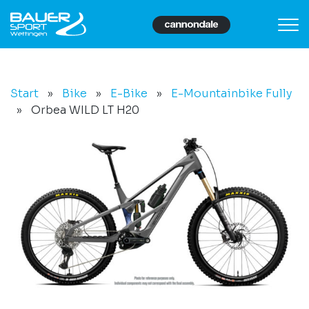
Start
»
Bike
»
E-Bike
»
E-Mountainbike Fully
»
Orbea WILD LT H20