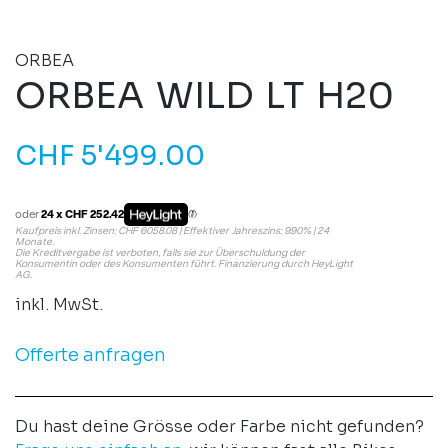
ORBEA
ORBEA WILD LT H20
CHF
5'499.00
oder
24 x CHF 252.42
Kaufpreis inkl. Zinsen: CHF 6058.08 | Effektiver Jahreszins: 9.90% | 24
Monate.
Die Kreditvergabe ist verboten, falls sie zur Überschuldung der
Konsumentin oder des Konsumenten führt. Finanzierung durch HeyLight
AG.
inkl. MwSt.
Offerte anfragen
Du hast deine Grösse oder Farbe nicht gefunden?