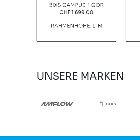
YNAPSE
BIXS CAMPUS 1 GOR
CHF
1'699.00
00
RAHMENHÖHE: L, M
UNSERE MARKEN