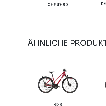
0
KE
CHF
39.90
ÄHNLICHE PRODUK
LE
BIXS