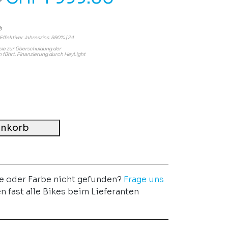
Effektiver Jahreszins: 9.90% | 24
s sie zur Überschuldung der
führt. Finanzierung durch HeyLight
enkorb
e oder Farbe nicht gefunden?
Frage uns
en fast alle Bikes beim Lieferanten