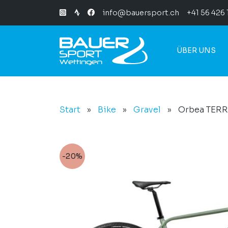
info@bauersport.ch
+41 56 426 
ÜBER UNS
Start
»
Bike
»
Gravel
»
Orbea TERR
-20%