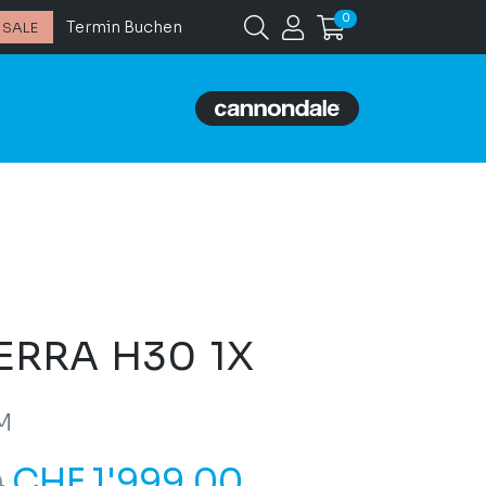
0
Termin Buchen
SALE
ERRA H30 1X
M
CHF
1'999.00
0