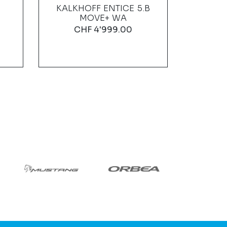
KALKHOFF ENTICE 5.B
BIXS
MOVE+ WA
C
CHF
4'999.00
RA