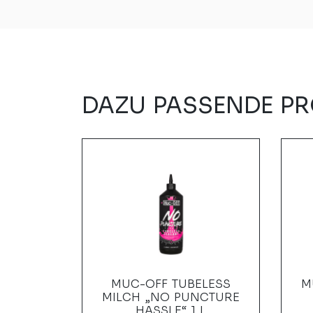
DAZU PASSENDE P
MATRIX
MUC-OFF TUBELESS
M
BLACK
MILCH „NO PUNCTURE
HASSLE“ 1 L