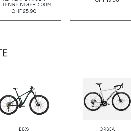
CHF
19.90
TTENREINIGER 500ML
CHF
25.90
TE
BIXS
ORBEA