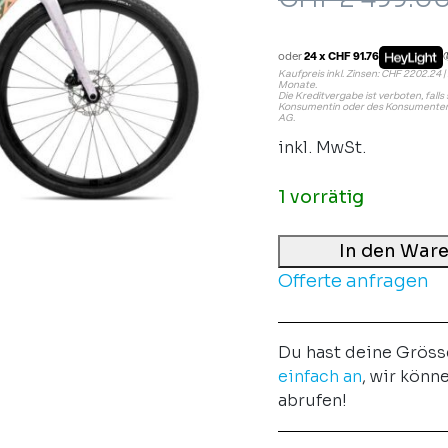
oder
24 x CHF 91.76
Kaufpreis inkl. Zinsen: CHF 2202.24 | 
Monate.
Die Kreditvergabe ist verboten, fall
Konsumentin oder des Konsumenten 
AG.
inkl. MwSt.
1 vorrätig
In den War
Offerte anfragen
Du hast deine Gröss
einfach an
, wir könn
abrufen!