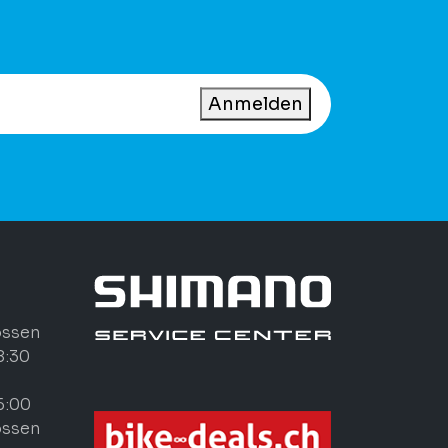
Anmelden
ossen
8:30
6:00
ossen