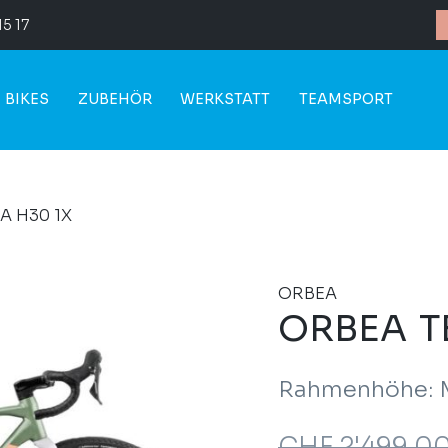
15 17
BIKES
ZUBEHÖR
WERKSTATT
TEAMSPORT
A H30 1X
ORBEA
ORBEA T
Rahmenhöhe: 
CHF
2'499.0