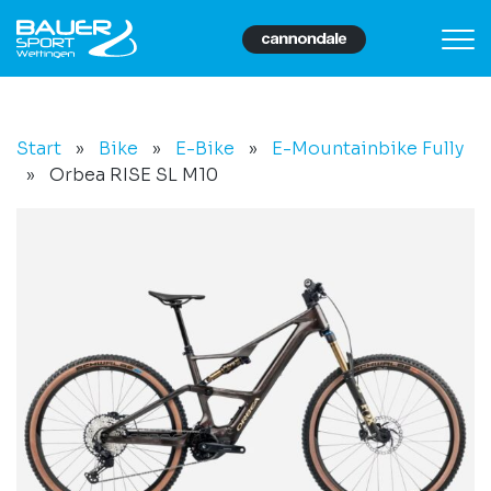
Start
»
Bike
»
E-Bike
»
E-Mountainbike Fully
»
Orbea RISE SL M10