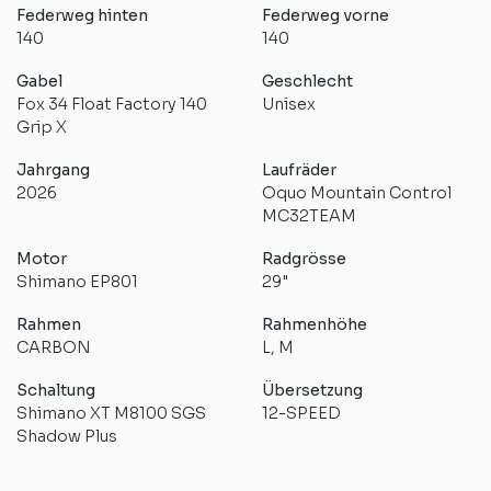
Federweg hinten
Federweg vorne
140
140
Gabel
Geschlecht
Fox 34 Float Factory 140
Unisex
Grip X
Jahrgang
Laufräder
2026
Oquo Mountain Control
MC32TEAM
Motor
Radgrösse
Shimano EP801
29"
Rahmen
Rahmenhöhe
CARBON
L, M
Schaltung
Übersetzung
Shimano XT M8100 SGS
12-SPEED
Shadow Plus