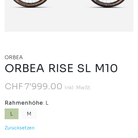
ORBEA
ORBEA RISE SL M10
CHF
7'999.00
inkl. MwSt.
Rahmenhöhe
: L
L
M
Zurücksetzen