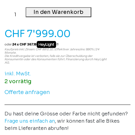
In den Warenkorb
CHF
7'999.00
oder
24 x CHF 367.18
Kaufpreis inkl. Zinsen: CHF 8812.32 | Effektiver Jahreszins: 9.90% | 24
Monate.
Die Kreditvergabe ist verboten, falls sie zur Überschuldung der
Konsumentin oder des Konsumenten führt. Finanzierung durch HeyLight
AG.
inkl. MwSt.
2 vorrätig
Offerte anfragen
Du hast deine Grösse oder Farbe nicht gefunden?
Frage uns einfach an
, wir können fast alle Bikes
beim Lieferanten abrufen!