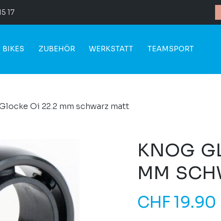
15 17
BIKES
ZUBEHÖR
WERKSTATT
TEAMSPORT
Glocke Oi 22.2 mm schwarz matt
KNOG GL
MM SCH
CHF
19.90