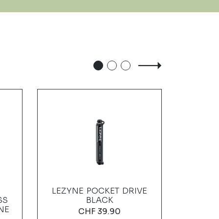
LEZYNE POCKET DRIVE
ABUS 
SS
BLACK
SPOR
NE
CO
CHF
39.90