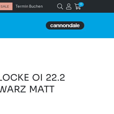
0
Termin Buchen
SALE
OCKE OI 22.2
WARZ MATT