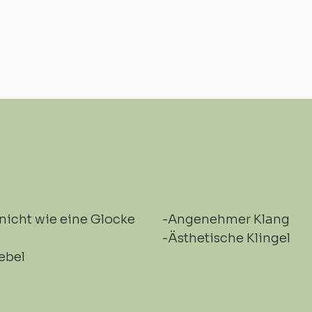
 nicht wie eine Glocke
-Angenehmer Klang
-Ästhetische Klingel
ebel