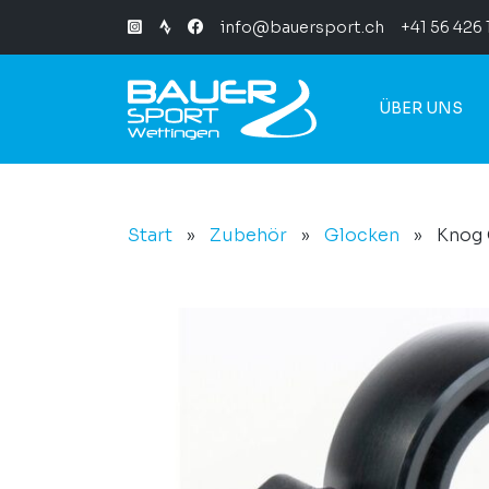
info@bauersport.ch
+41 56 426 
ÜBER UNS
Start
»
Zubehör
»
Glocken
»
Knog 