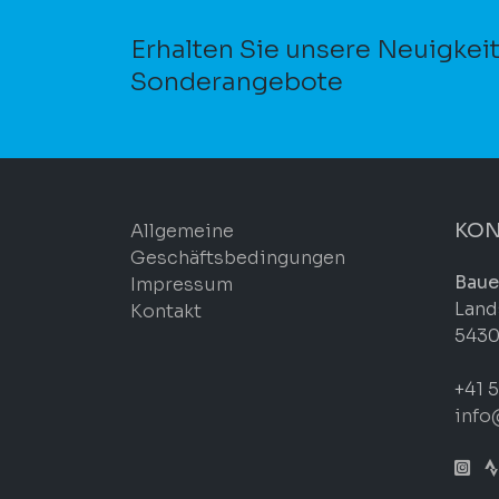
Erhalten Sie unsere Neuigkei
Sonderangebote
KON
Allgemeine
Geschäftsbedingungen
Baue
Impressum
Land
Kontakt
5430
+41 5
info