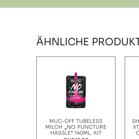
ÄHNLICHE PRODUK
MP 3
MUC-OFF TUBELESS
SH
RZ MAG
MILCH „NO PUNCTURE
XT
HASSLE“ 140ML, KIT
0