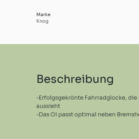
Marke
Knog
Beschreibung
-Erfolgsgekrönte Fahrradglocke, die
aussieht
-Das Oi passt optimal neben Bremsh