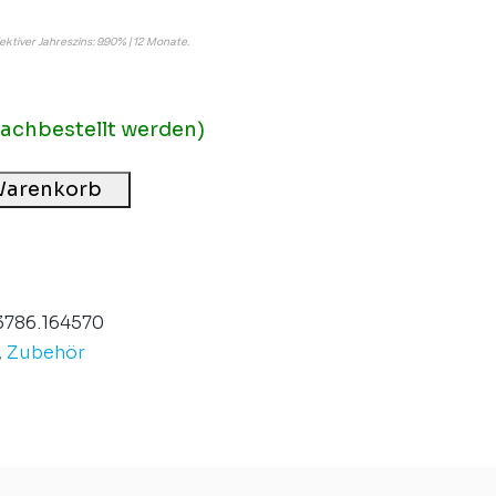
fektiver Jahreszins: 9.90% | 12 Monate.
nachbestellt werden)
Warenkorb
3786.164570
,
Zubehör