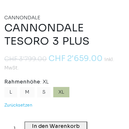
CANNONDALE
CANNONDALE
TESORO 3 PLUS
CHF
2'659.00
CHF
3'799.00
inkl.
MwSt.
Rahmenhöhe
: XL
L
M
S
XL
Zurücksetzen
In den Warenkorb