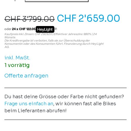
CHF
2'659.00
CHF
3'799.00
oder
24 x CHF 122.05
Kaufpreis inkl. Zinsen: CHF 2929.20 | Effektiver Jahreszins: 9.90% | 24
Monate.
Die Kreditvergabe ist verboten, falls sie zur Überschuldung der
Konsumentin oder des Konsumenten führt. Finanzierung durch HeyLight
AG.
inkl. MwSt.
1 vorrätig
Offerte anfragen
Du hast deine Grösse oder Farbe nicht gefunden?
Frage uns einfach an
, wir können fast alle Bikes
beim Lieferanten abrufen!