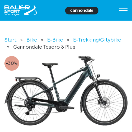
Start
»
Bike
»
E-Bike
»
E-Trekking/Citybike
»
Cannondale Tesoro 3 Plus
-30%