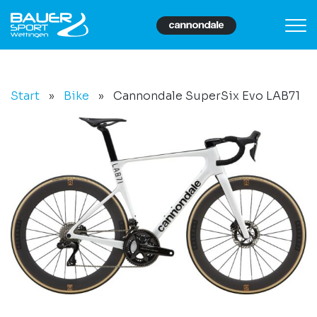
Start
»
Bike
»
Cannondale SuperSix Evo LAB71