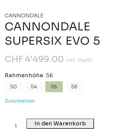
CANNONDALE
CANNONDALE
SUPERSIX EVO 5
CHF
4'499.00
inkl. MwSt.
Rahmenhöhe
: 56
50
54
56
58
Zurücksetzen
In den Warenkorb