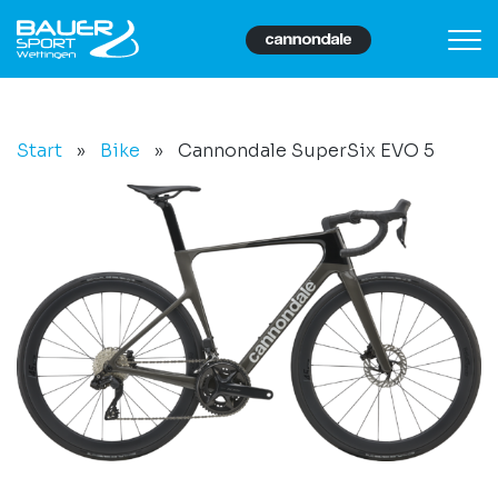
Start
»
Bike
»
Cannondale SuperSix EVO 5