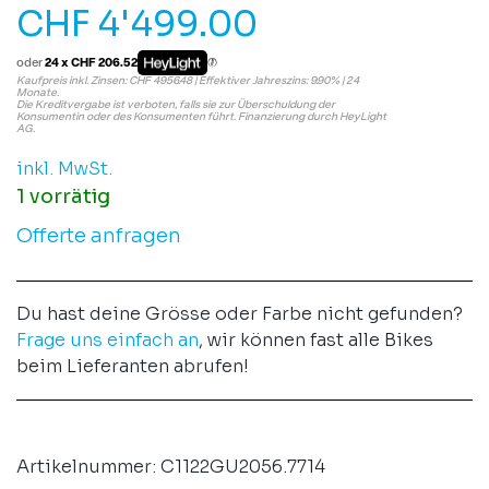
CHF
4'499.00
oder
24 x CHF 206.52
Kaufpreis inkl. Zinsen: CHF 4956.48 | Effektiver Jahreszins: 9.90% | 24
Monate.
Die Kreditvergabe ist verboten, falls sie zur Überschuldung der
Konsumentin oder des Konsumenten führt. Finanzierung durch HeyLight
AG.
inkl. MwSt.
1 vorrätig
Offerte anfragen
Du hast deine Grösse oder Farbe nicht gefunden?
Frage uns einfach an
, wir können fast alle Bikes
beim Lieferanten abrufen!
Artikelnummer:
C1122GU2056.7714