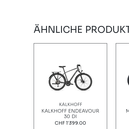
ÄHNLICHE PRODUK
KALKHOFF
1 GOR
KALKHOFF ENDEAVOUR
M
30 DI
00
CHF
1'399.00