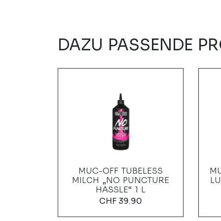
DAZU PASSENDE P
MATRIX
MUC-OFF TUBELESS
MU
BLACK
MILCH „NO PUNCTURE
LU
HASSLE“ 1 L
0
CHF
39.90