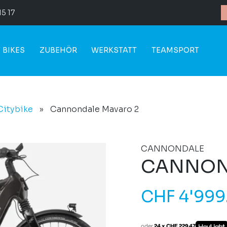
15 17
BIKES
ZUBEHÖR
WERKSTATT
TEAMSPORT
Citybike
»
Cannondale Mavaro 2
CANNONDALE
CANNON
CHF
4'999
oder
24 x CHF 229.47