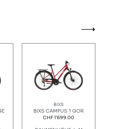
BIXS
GE
BIXS CAMPUS 1 GOR
KALKH
CHF
1'699.00
C