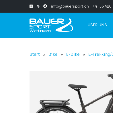
info@bauersport.ch
+41 56 426 
ÜBER UNS
Start
»
Bike
»
E-Bike
»
E-Trekking/