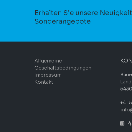
Erhalten Sie unsere Neuigkei
Sonderangebote
KON
Allgemeine
Geschäftsbedingungen
Baue
Impressum
Land
Kontakt
5430
+41 5
info