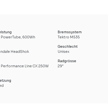
eistung
Bremssystem
 PowerTube, 600Wh
Tektro M535
Geschlecht
ndale HeadShok
Unisex
Radgrösse
 Performance Line CX 250W
29"
etzung
ed