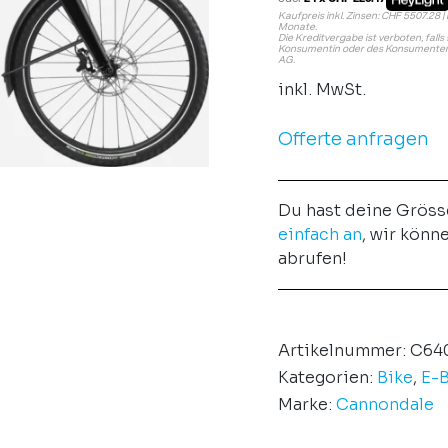
Kaufpreis inkl. Zinsen: CHF 5507.28 | 
Monate.
Die Kreditvergabe ist verboten, fall
Konsumentin oder des Konsumenten 
AG.
inkl. MwSt.
Offerte anfragen
Du hast deine Gröss
einfach an
, wir könn
abrufen!
Artikelnummer:
C64
Kategorien:
Bike
,
E-B
Marke:
Cannondale