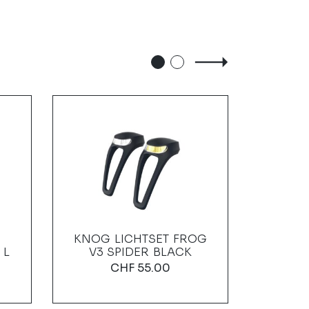
KNOG LICHTSET FROG
MEG
 L
V3 SPIDER BLACK
FRONT 
M-N
CHF
55.00