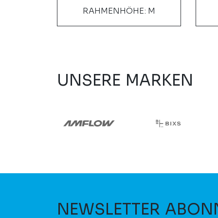
 L, M
RAHMENHÖHE: M
UNSERE MARKEN
NEWSLETTER ABON