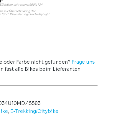
Effektiver Jahreszins: 9.90% | 24
s sie zur Überschuldung der
führt. Finanzierung durch HeyLight
e oder Farbe nicht gefunden?
Frage uns
en fast alle Bikes beim Lieferanten
034U10MD.45583
ike
,
E-Trekking/Citybike