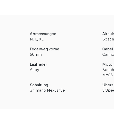
Abmessungen
Akkul
M, L, XL
Bosch
Federweg vorne
Gabel
50mm
Canno
Laufräder
Motor
Alloy
Bosch
MY25
Schaltung
Übers
Shimano Nexus i5e
5 Spe