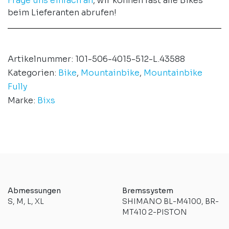
Frage uns einfach an
, wir können fast alle Bikes
beim Lieferanten abrufen!
Artikelnummer:
101-506-4015-512-L.43588
Kategorien:
Bike
,
Mountainbike
,
Mountainbike
Fully
Marke:
Bixs
Abmessungen
Bremssystem
S, M, L, XL
SHIMANO BL-M4100, BR-
MT410 2-PISTON