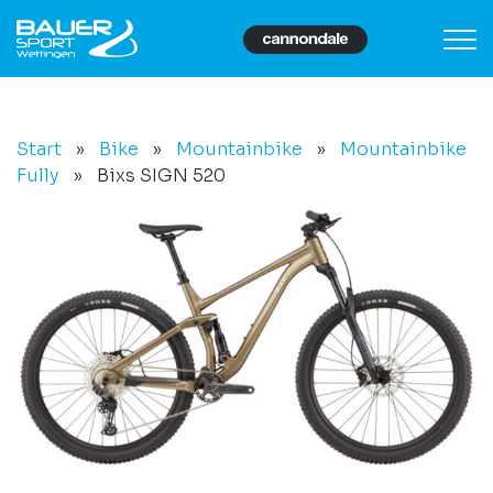
Start
»
Bike
»
Mountainbike
»
Mountainbike
Fully
»
Bixs SIGN 520