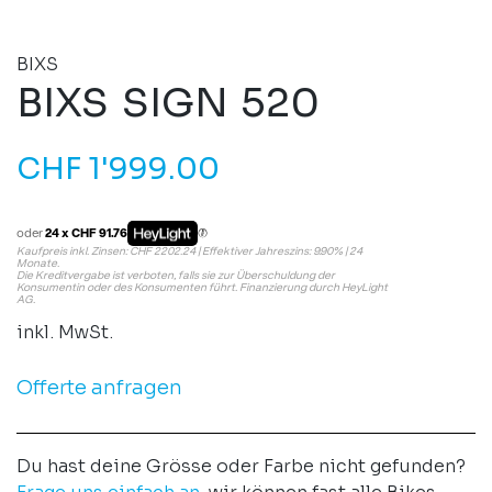
BIXS
BIXS SIGN 520
CHF
1'999.00
oder
24 x CHF 91.76
Kaufpreis inkl. Zinsen: CHF 2202.24 | Effektiver Jahreszins: 9.90% | 24
Monate.
Die Kreditvergabe ist verboten, falls sie zur Überschuldung der
Konsumentin oder des Konsumenten führt. Finanzierung durch HeyLight
AG.
inkl. MwSt.
Offerte anfragen
Du hast deine Grösse oder Farbe nicht gefunden?