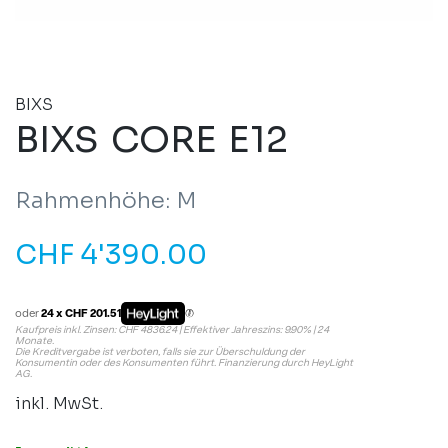
BIXS
BIXS CORE E12
Rahmenhöhe: M
CHF
4'390.00
oder
24 x CHF 201.51
Kaufpreis inkl. Zinsen: CHF 4836.24 | Effektiver Jahreszins: 9.90% | 24
Monate.
Die Kreditvergabe ist verboten, falls sie zur Überschuldung der
Konsumentin oder des Konsumenten führt. Finanzierung durch HeyLight
AG.
inkl. MwSt.