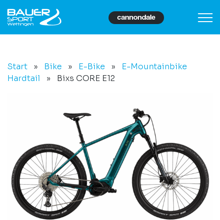
Start
»
Bike
»
E-Bike
»
E-Mountainbike
Hardtail
»
Bixs CORE E12