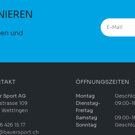
NIEREN
ten und
TAKT
ÖFFNUNGSZEITEN
r Sport AG
Montag
Geschl
strasse 109
Dienstag-
09:00-1
 Wettingen
Freitag
Samstag
09:00-1
6 426 15 17
Sonntag
Geschl
@bauersport.ch