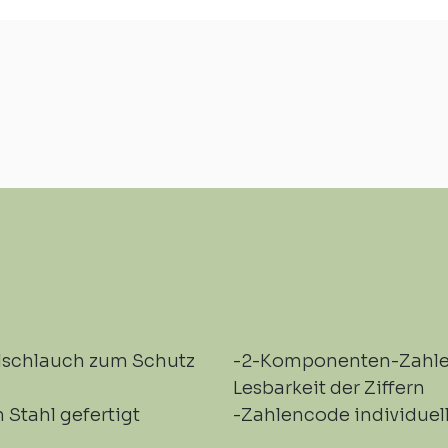
ilschlauch zum Schutz
-2-Komponenten-Zahlen
Lesbarkeit der Ziffern
m Stahl gefertigt
-Zahlencode individuell