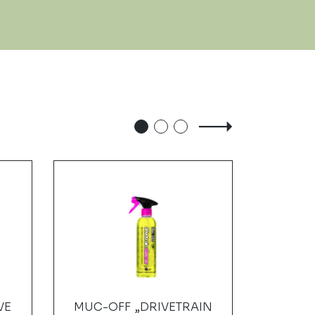
VE
MUC-OFF „DRIVETRAIN
SHIM