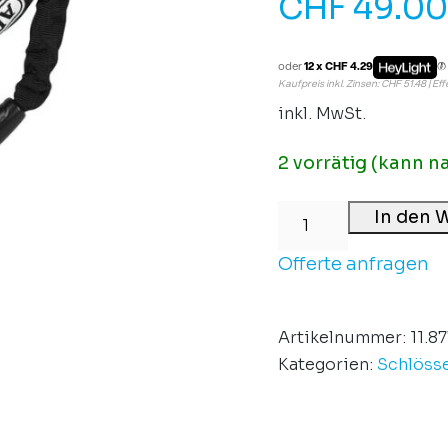
CHF
49.00
oder
12 x CHF 4.29
Kaufpreis inkl. Zinsen: CHF 51.48 | Ef
inkl. MwSt.
2 vorrätig (kann n
In den 
Offerte anfragen
Artikelnummer:
11.8
Kategorien:
Schlöss