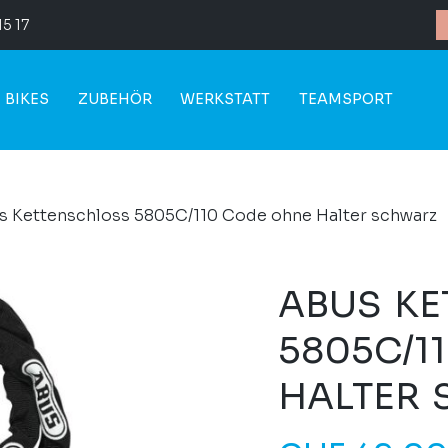
15 17
BIKES
ZUBEHÖR
WERKSTATT
TEAMSPORT
 Kettenschloss 5805C/110 Code ohne Halter schwarz
ABUS K
5805C/1
HALTER