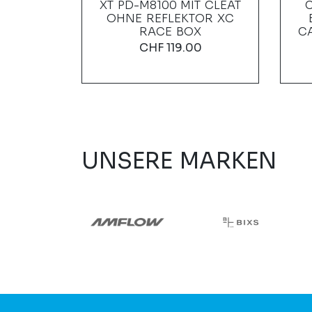
L 120ML
XT PD-M8100 MIT CLEAT
OHNE REFLEKTOR XC
0
RACE BOX
C
CHF
119.00
UNSERE MARKEN