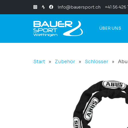
info@bauersport.ch
+41 56 426 
ÜBER UNS
Start
»
Zubehör
»
Schlösser
»
Abus