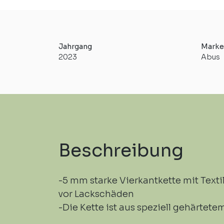
Jahrgang
Marke
2023
Abus
Beschreibung
-5 mm starke Vierkantkette mit Text
vor Lackschäden
-Die Kette ist aus speziell gehärtete