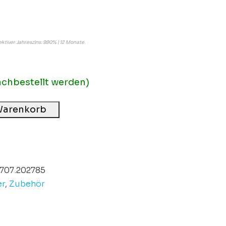
fektiver Jahreszins: 9.90% | 12 Monate.
achbestellt werden)
Warenkorb
7707.202785
er
,
Zubehör