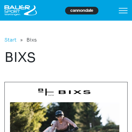
Start
»
Bixs
BIXS