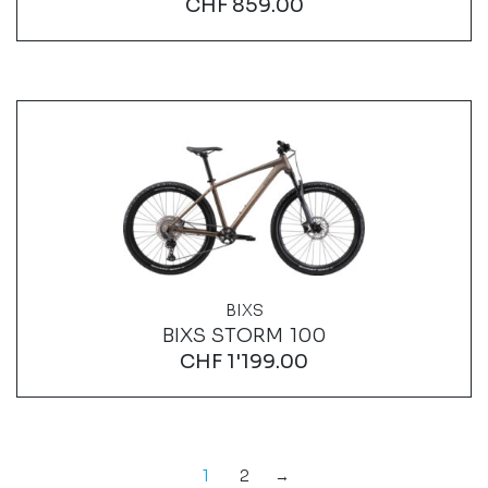
CHF
859.00
BIXS
BIXS STORM 100
CHF
1'199.00
1
2
→