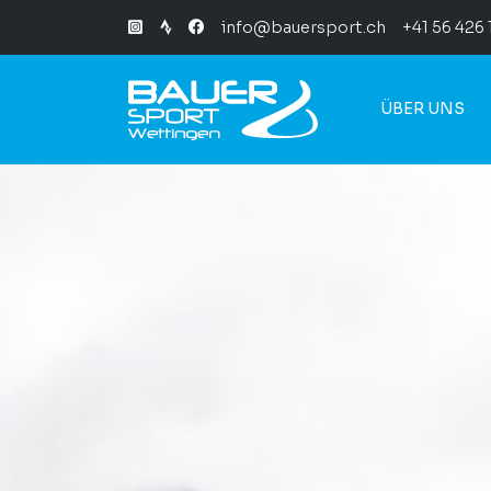
info@bauersport.ch
+41 56 426 
ÜBER UNS