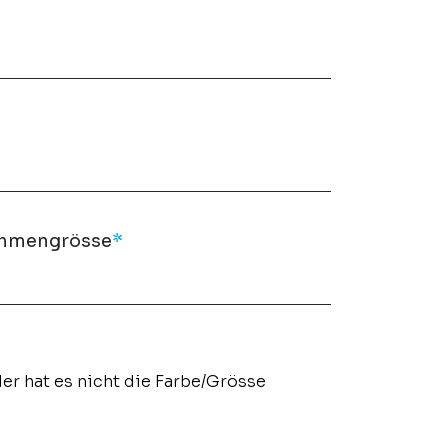
ahmengrösse
*