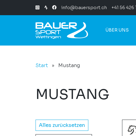
info@bauersport.ch
+41 56 426 
ÜBER UNS
Start
»
Mustang
MUSTANG
Alles zurücksetzen