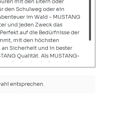
ouren mit den Eltern oder
ür den Schulweg oder ein
 Abenteuer im Wald – MUSTANG
lter und jeden Zweck das
Perfekt auf die Bedürfnisse der
mmt, mit den höchsten
an Sicherheit und in bester
TANG Qualität. Als MUSTANG-
 wir dir eine bunte Auswahl an
omm vorbei in Wettingen in
äft und überzeuge dich von den
wahl entsprechen.
nder entwickelten Bikes.