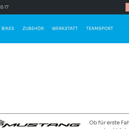
15 17
BIKES
ZUBEHÖR
WERKSTATT
TEAMSPORT
Ob für erste F