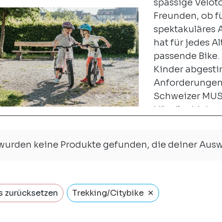
spassige Velot
Freunden, ob f
spektakuläres
hat für jedes A
passende Bike. 
Kinder abgesti
Anforderungen 
Schweizer MUS
Händler bieten
Kinderbikes, k
unserem Gesch
 wurden keine Produkte gefunden, die deiner Aus
speziell für Ki
×
s zurücksetzen
Trekking/Citybike