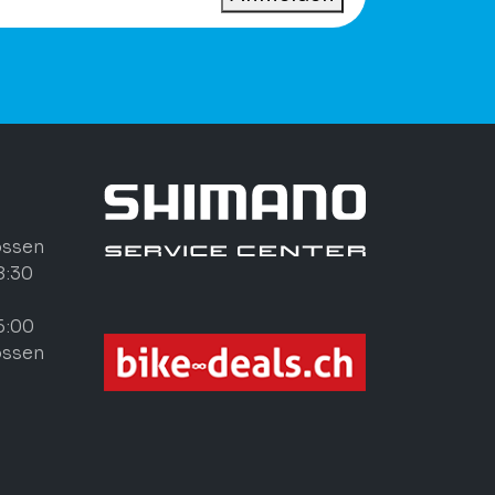
ossen
8:30
6:00
ossen