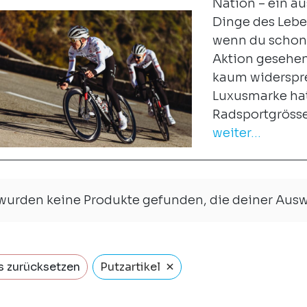
Nation – ein a
Dinge des Lebe
wenn du schon 
Aktion gesehen 
kaum widerspre
Luxusmarke hat
Radsportgrösse
weiter...
 wurden keine Produkte gefunden, die deiner Aus
×
s zurücksetzen
Putzartikel