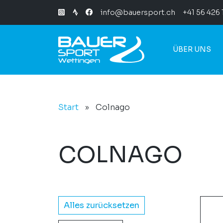
info@bauersport.ch
+41 56 426 
ÜBER UNS
Start
»
Colnago
COLNAGO
Alles zurücksetzen