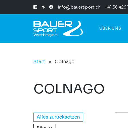
info@bauersport.ch
+41 56 426 
ÜBER UNS
Start
»
Colnago
COLNAGO
Alles zurücksetzen