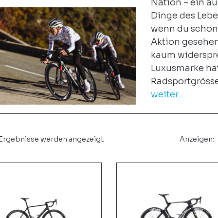
Nation – ein a
Dinge des Lebe
wenn du schon 
Aktion gesehen 
kaum widerspre
Luxusmarke hat
Radsportgrösse
weiter...
 Ergebnisse werden angezeigt
Anzeigen: