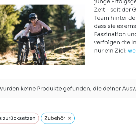
junge Erfolgsg
Zeit – seit der
Team hinter de
dass sie es er
Faszination un
verfolgen die 
nur ein Ziel:
wei
 wurden keine Produkte gefunden, die deiner Aus
×
s zurücksetzen
Zubehör