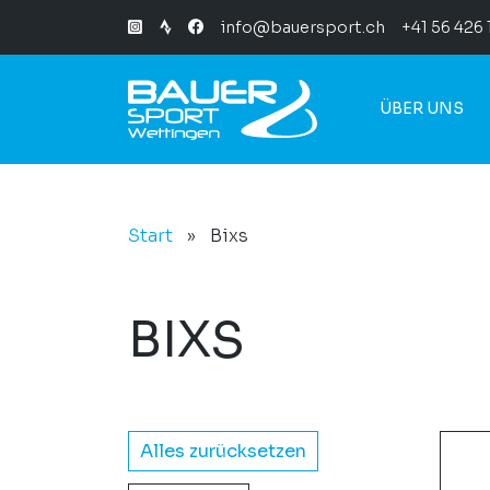
info@bauersport.ch
+41 56 426 
ÜBER UNS
Start
»
Bixs
BIXS
Alles zurücksetzen