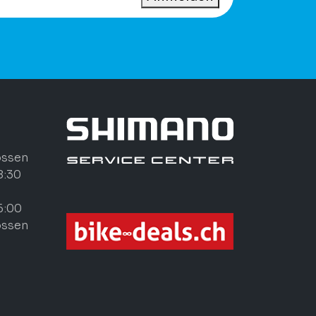
ossen
8:30
6:00
ossen