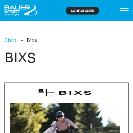
Start
»
Bixs
BIXS